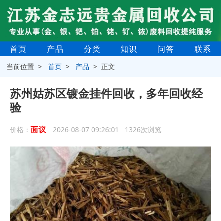
首页
产品
分类
知识
问答
联系
当前位置 >
首页
>
产品
> 正文
苏州姑苏区镀金挂件回收，多年回收经
验
面议
价格：
2026-08-07 09:26:01 1326次浏览