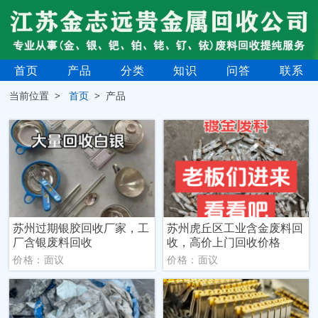
首页
产品
分类
知识
问答
联系
当前位置 >
首页
> 产品
苏州过期银胶回收厂家，工
苏州虎丘区工业含金废料回
厂含银废料回收
收，高价上门回收价格
价格：面议
价格：面议